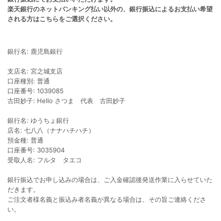
楽天銀行のネットバンキング払い以外の、銀行振込によるお支払い希望
される方はこちらをご選択ください。
銀行名: 鹿児島銀行
支店名: 宮之城支店
口座種別: 普通
口座番号: 1039085
古田妙子: Hello さつま 代表 古田妙子
銀行名: ゆうちょ銀行
店名: 七八八（ナナハチハチ）
預金種: 普通
口座番号: 3035904
受取人名: フルタ タエコ
銀行振込でお申し込みの場合は、ご入金確認後発送作業に入らせていた
だきます。
ご注文者様名義と振込み者名義が異なる場合は、その旨ご連絡くださ
い。