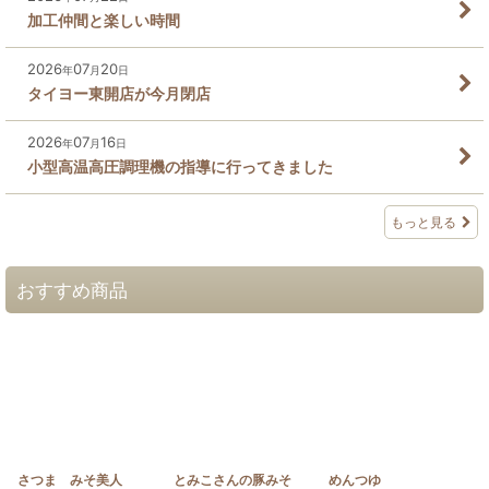
加工仲間と楽しい時間
2026
07
20
年
月
日
タイヨー東開店が今月閉店
2026
07
16
年
月
日
小型高温高圧調理機の指導に行ってきました
もっと見る
おすすめ商品
さつま みそ美人
とみこさんの豚みそ
めんつゆ