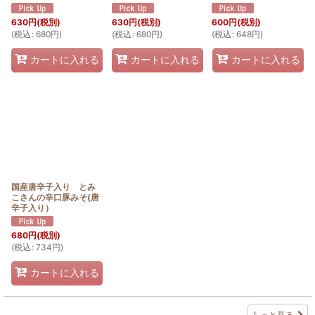
630
円
(税別)
630
円
(税別)
600
円
(税別)
(
税込
:
680
円
)
(
税込
:
680
円
)
(
税込
:
648
円
)
カートに入れる
カートに入れる
カートに入れる
国産唐辛子入り とみ
こさんの辛口豚みそ(唐
辛子入り）
680
円
(税別)
(
税込
:
734
円
)
カートに入れる
もっと見る