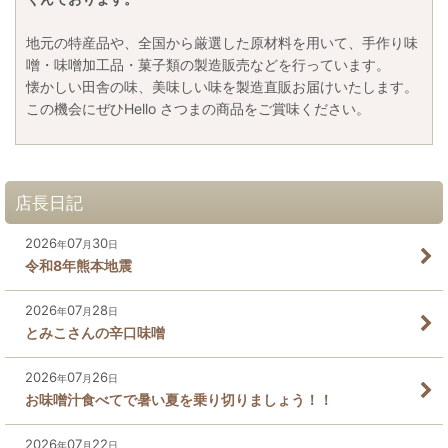
地元の特産品や、全国から厳選した原材料を用いて、手作り味
噌・味噌加工品・菓子類の製造販売などを行っています。
懐かしい田舎の味、美味しい味を製造直販お届けいたします。
この機会にぜひHello さつまの商品をご賞味ください。
店長日記
2026
07
30
年
月
日
令和8年熊本地震
2026
07
28
年
月
日
とみこさんの辛口味噌
2026
07
26
年
月
日
お味噌汁食べてで暑い夏を乗り切りましょう！！
2026
07
22
年
月
日