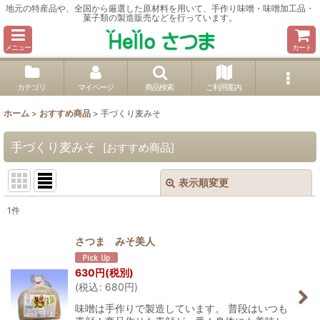
地元の特産品や、全国から厳選した原材料を用いて、手作り味噌・味噌加工品・
菓子類の製造販売などを行っています。
メニュー
カート
カテゴリ
マイページ
商品検索
ご利用案内
ホーム
>
おすすめ商品
>
手づくり麦みそ
手づくり麦みそ
[
おすすめ商品
]
表示順変更
閉じる
1
件
表示数
:
さつま みそ美人
並び順
:
630
円
(税別)
(
税込
:
680
円
)
絞り込む
味噌は手作りで製造しています。 普段はいつも