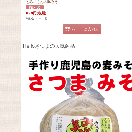
とみこさんの豚みそ
630
円
(税別)
(
税込
:
680
円
)
カートに入れる
Helloさつまの人気商品