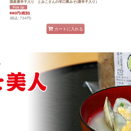
国産唐辛子入り とみこさんの辛口豚みそ(唐辛子入り）
680
円
(税別)
(
税込
:
734
円
)
カートに入れる