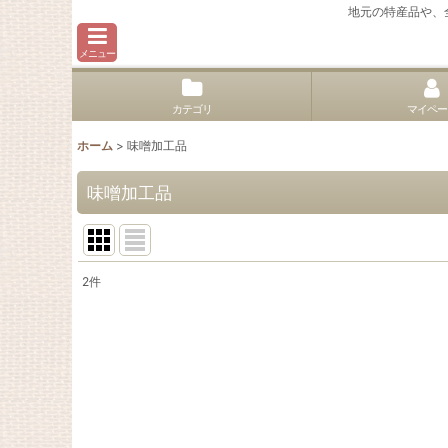
地元の特産品や、
メニュー
カテゴリ
マイペー
ホーム
>
味噌加工品
味噌加工品
2
件
表示数
:
並び順
: