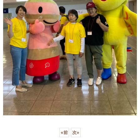
«
前
次
»