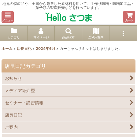
地元の特産品や、全国から厳選した原材料を用いて、手作り味噌・味噌加工品・
菓子類の製造販売などを行っています。
メニュー
カート
カテゴリ
マイページ
商品検索
ご利用案内
ホーム
>
店長日記
>
2024年6月
>
カーちゃんサミットはじまりました。
店長日記カテゴリ
お知らせ
メディア紹介歴
セミナー・講習情報
店長日記
ご案内