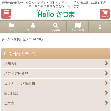
地元の特産品や、全国から厳選した原材料を用いて、手作り味噌・味噌加工品・
菓子類の製造販売などを行っています。
メニュー
カート
カテゴリ
マイページ
商品検索
ご利用案内
ホーム
>
店長日記
>
2024年8月
店長日記カテゴリ
お知らせ
メディア紹介歴
セミナー・講習情報
店長日記
ご案内