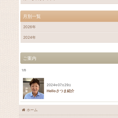
月別一覧
2026年
2024年
ご案内
1
件
2024
07
29
年
月
日
Helloさつま紹介
ホーム