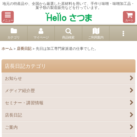
地元の特産品や、全国から厳選した原材料を用いて、手作り味噌・味噌加工品・
菓子類の製造販売などを行っています。
メニュー
カート
カテゴリ
マイページ
商品検索
ご利用案内
ホーム
>
店長日記
>
先日は加工専門家派遣の仕事でした。
店長日記カテゴリ
お知らせ
メディア紹介歴
セミナー・講習情報
店長日記
ご案内