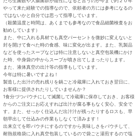
たら生菌数や大腸菌群が陰性になると言うのが今まで約２０年
やって来た経験での指導なので、依頼者の方には参考になるの
ではないかと自分では思って指導しています。
（殺菌温度と時間は、あくまでも参考なので食品細菌検査をお
勧めしています）
また、中に入れる具材でも真空パーセントを微妙に変えないと
封を開けて食べた時の食感、味に変化が出ます。また、乳製品
などを使ったスープなどは特に注意しないと真空包装機にかけ
た時、中身袋の中からスープが噴き出てしまったりします。
また、液体真空の出汁等の指導もしています。
今年は特に暑いですよね！
製造した出汁の売れ残りを鍋ごと冷蔵庫に入れておき翌日に、
お客様に提供されたりしていませんか？
1食分づつパウチにして滅菌して冷蔵庫に保存しておき、お客様
からのご注文にお応えすれば出汁が腐る事もなく安心、安全で
す。また、せっかく仕込んだ出汁汁が残ったりするロスも、早
朝早出して仕込みの作業もしなくて済みます！
出来立てを即パウチにするのですから美味しさをパウチして、
耐熱規格袋に入れ真空包装しているので袋ごと湯煎するので塩