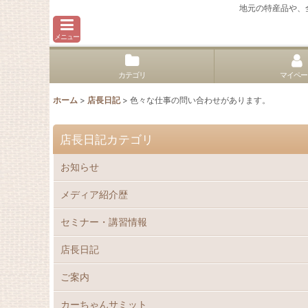
地元の特産品や、
メニュー
カテゴリ
マイペー
ホーム
>
店長日記
>
色々な仕事の問い合わせがあります。
店長日記カテゴリ
お知らせ
メディア紹介歴
セミナー・講習情報
店長日記
ご案内
カーちゃんサミット