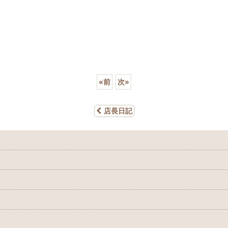
«
前
次
»
店長日記